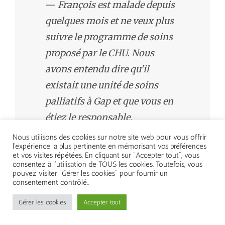
—
François est malade depuis
quelques mois et ne veux plus
suivre le programme de soins
proposé par le CHU. Nous
avons entendu dire qu’il
existait une unité de soins
palliatifs à Gap et que vous en
étiez le responsable.
Accepteriez-vous de vous
Nous utilisons des cookies sur notre site web pour vous offrir
l'expérience la plus pertinente en mémorisant vos préférences
occuper de François ?
et vos visites répétées. En cliquant sur "Accepter tout", vous
consentez à l'utilisation de TOUS les cookies. Toutefois, vous
—
Bien sûr, mais que se passe-
pouvez visiter "Gérer les cookies" pour fournir un
consentement contrôlé..
t-il, que lui arrive-t-il ?
Gérer les cookies
Accepter tout
—
On lui a découvert en août